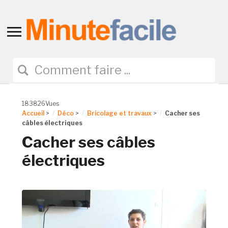
Toggle
sidebar
&
navigation
183826Vues
Accueil
>
Déco
>
Bricolage et travaux
>
Cacher ses
câbles électriques
Cacher ses câbles
électriques