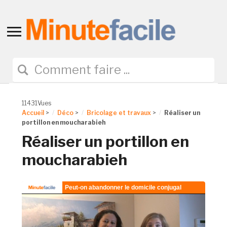
Toggle
sidebar
&
navigation
11431Vues
Accueil
>
Déco
>
Bricolage et travaux
>
Réaliser un
portillon en moucharabieh
Réaliser un portillon en
moucharabieh