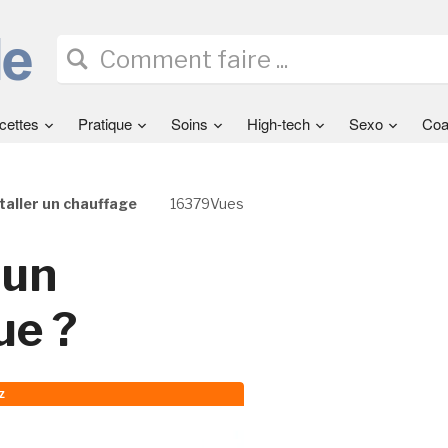
cettes
Pratique
Soins
High-tech
Sexo
Coa
aller un chauffage
16379Vues
 un
ue ?