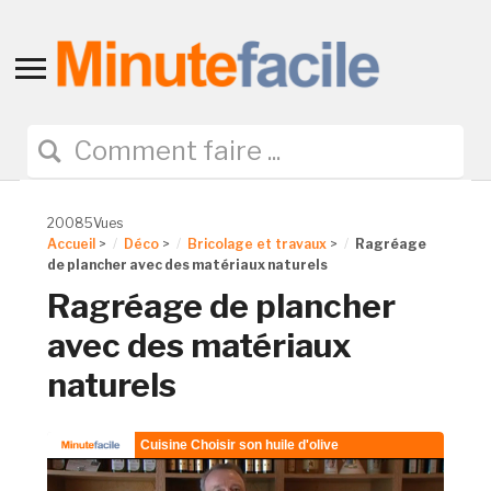
Toggle
sidebar
&
navigation
20085Vues
Accueil
>
Déco
>
Bricolage et travaux
>
Ragréage
de plancher avec des matériaux naturels
Ragréage de plancher
avec des matériaux
naturels