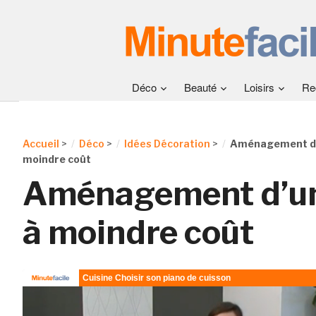
Déco
Beauté
Loisirs
Re
Accueil
>
Déco
>
Idées Décoration
>
Aménagement d’
moindre coût
Aménagement d’un
à moindre coût