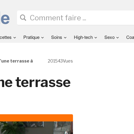
cettes
Pratique
Soins
High-tech
Sexo
Coa
une terrasse à
201543Vues
e terrasse