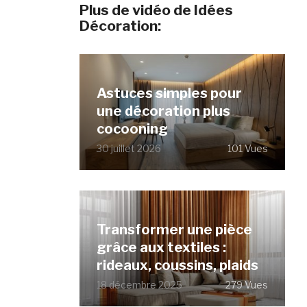
Plus de vidéo de Idées
Décoration:
Astuces simples pour
une décoration plus
cocooning
30 juillet 2026
101 Vues
Transformer une pièce
grâce aux textiles :
rideaux, coussins, plaids
18 décembre 2025
279 Vues