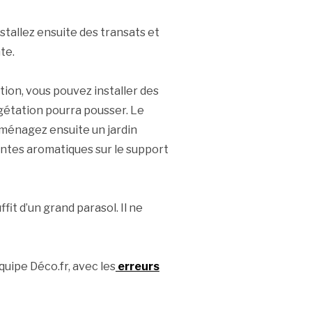
nstallez ensuite des transats et
te.
tion, vous pouvez installer des
végétation pourra pousser. Le
 aménagez ensuite un jardin
antes aromatiques sur le support
ffit d’un grand parasol. Il ne
uipe Déco.fr, avec les
erreurs