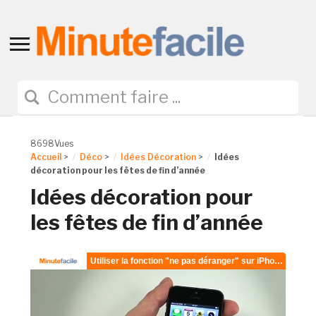
Toggle
sidebar
&
navigation
8698Vues
Accueil
>
Déco
>
Idées Décoration
>
Idées
décoration pour les fêtes de fin d’année
Idées décoration pour
les fêtes de fin d’année