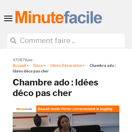
Toggle
sidebar
&
navigation
47087Vues
Accueil
>
Déco
>
Idées Décoration
>
Chambre ado :
Idées déco pas cher
Chambre ado : Idées
déco pas cher