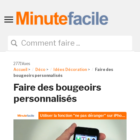
Toggle
sidebar
&
navigation
2771Vues
Accueil
>
Déco
>
Idées Décoration
>
Faire des
bougeoirs personnalisés
Faire des bougeoirs
personnalisés