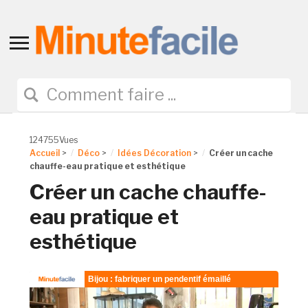
Toggle
sidebar
&
navigation
124755Vues
Accueil
>
Déco
>
Idées Décoration
>
Créer un cache
chauffe-eau pratique et esthétique
Créer un cache chauffe-
eau pratique et
esthétique