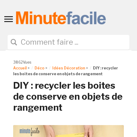
Toggle
sidebar
&
navigation
3862Vues
Accueil
>
Déco
>
Idées Décoration
>
DIY : recycler
les boites de conserve en objets de rangement
DIY : recycler les boites
de conserve en objets de
rangement