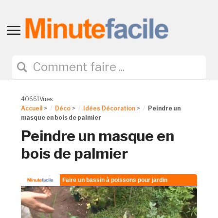
Toggle
sidebar
&
navigation
40661Vues
Accueil
>
Déco
>
Idées Décoration
>
Peindre un
masque en bois de palmier
Peindre un masque en
bois de palmier