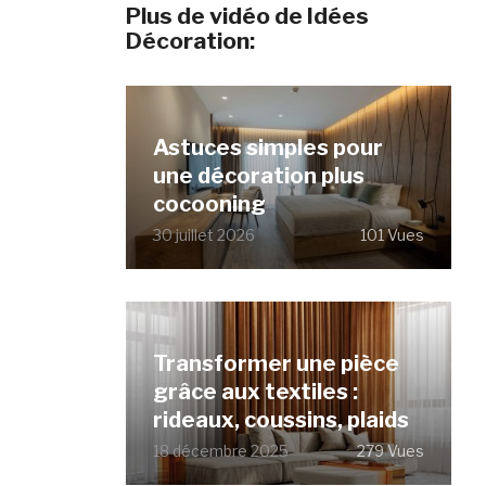
Plus de vidéo de Idées
Décoration:
Astuces simples pour
une décoration plus
cocooning
30 juillet 2026
101 Vues
Transformer une pièce
grâce aux textiles :
rideaux, coussins, plaids
18 décembre 2025
279 Vues