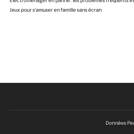
Électroménager en panne : les problèmes fréquents et 
Jeux pour s’amuser en famille sans écran
Données Pe