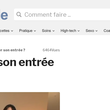
cettes
Pratique
Soins
High-tech
Sexo
Coa
r son entrée ?
6464Vues
son entrée