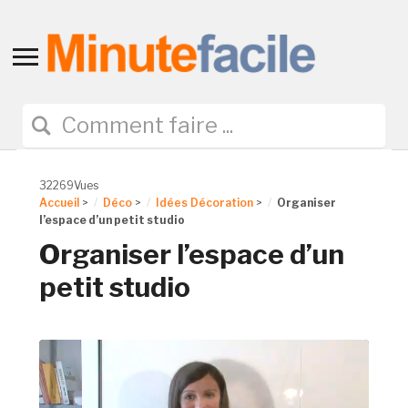
Toggle
sidebar
&
navigation
32269Vues
Accueil
>
Déco
>
Idées Décoration
>
Organiser
l’espace d’un petit studio
Organiser l’espace d’un
petit studio