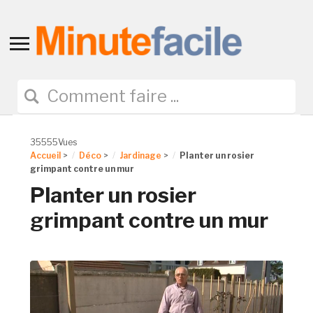
Toggle
sidebar
&
navigation
35555Vues
Accueil
>
Déco
>
Jardinage
>
Planter un rosier
grimpant contre un mur
Planter un rosier
grimpant contre un mur