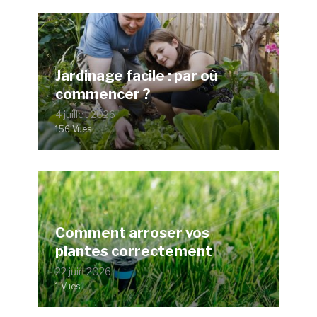
Jardinage facile : par où
commencer ?
4 juillet 2026
156 Vues
Comment arroser vos
plantes correctement
22 juin 2026
1 Vues