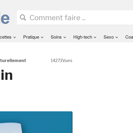
cettes
Pratique
Soins
High-tech
Sexo
Coa
aturellement
14273Vues
in