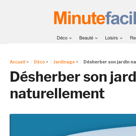
Déco
Beauté
Loisirs
Re
Accueil
>
Déco
>
Jardinage
>
Désherber son jardin n
Désherber son jard
naturellement