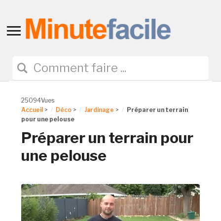
Toggle
sidebar
&
navigation
25094Vues
Accueil
>
Déco
>
Jardinage
>
Préparer un terrain
pour une pelouse
Préparer un terrain pour
une pelouse