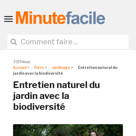
Toggle
sidebar
&
navigation
3319Vues
Accueil
>
Déco
>
Jardinage
>
Entretien naturel du
jardin avec la biodiversité
Entretien naturel du
jardin avec la
biodiversité