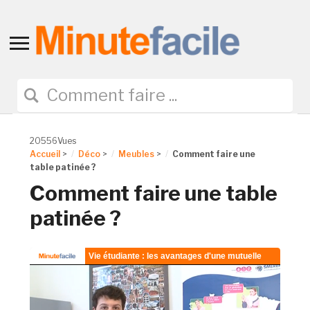
Toggle
sidebar
&
navigation
20556Vues
Accueil
>
Déco
>
Meubles
>
Comment faire une
table patinée ?
Comment faire une table
patinée ?