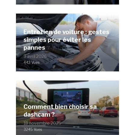
Entretien de voiture : gestes
simples pour éviter les
pannes
9 avril 2026
442 Vues
Comment bien choisir sa
dashcam ?
18 novembre 2025
3245 Vues