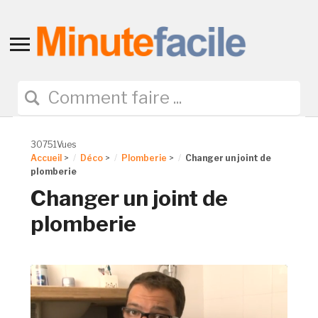
Toggle
sidebar
&
navigation
30751Vues
Accueil
>
Déco
>
Plomberie
>
Changer un joint de
plomberie
Changer un joint de
plomberie