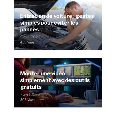
Entretien de voiture : gestes
simples pour éviter les
pannes
9 avril 2026
435 Vues
Monter une vidéo
simplement avec des outils
gratuits
7 avril 2026
306 Vues