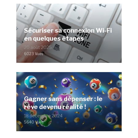
Sécuriser sa connexion Wi-Fi
en quelques étapes
20 août 2025
6023 Vues
Gagner sans dépenser : le
rêve devenu réalité !
18 décembre 2024
5640 Vues