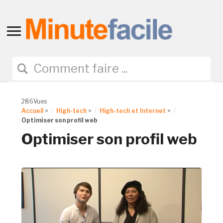
Toggle
sidebar
&
navigation
286Vues
Accueil
>
High-tech
>
High-tech et Internet
>
Optimiser son profil web
Optimiser son profil web