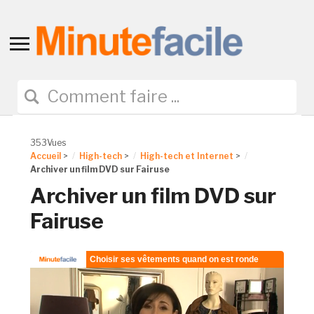
Toggle
sidebar
&
navigation
353Vues
Accueil
>
High-tech
>
High-tech et Internet
>
Archiver un film DVD sur Fairuse
Archiver un film DVD sur
Fairuse