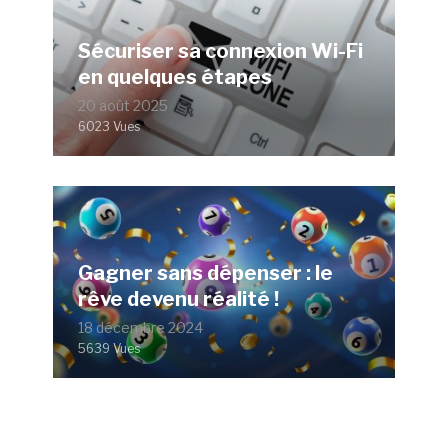
Sécuriser sa connexion Wi-Fi
en quelques étapes
20 août 2025
6023 Vues
Gagner sans dépenser : le
rêve devenu réalité !
18 décembre 2024
5639 Vues