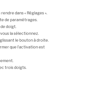
endre dans « Réglages ».
ste de paramétrages.
de doigt.
t vous la sélectionnez.
glissant le bouton à droite.
mer que l’activation est
uement.
ec trois doigts.