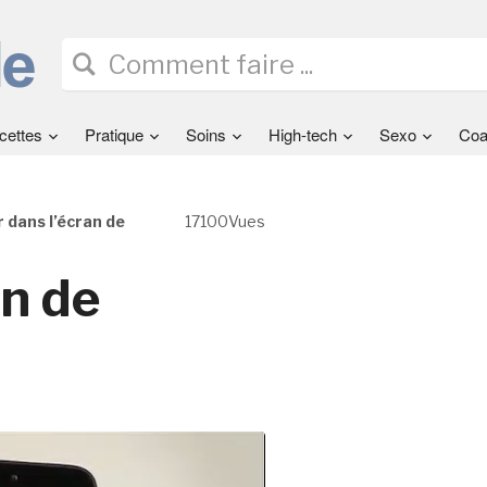
cettes
Pratique
Soins
High-tech
Sexo
Coa
dans l’écran de
17100Vues
n de