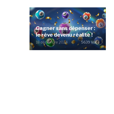
Gagner sans dépenser :
le rêve devenu réalité !
18 décembre 2024
5639 Vues