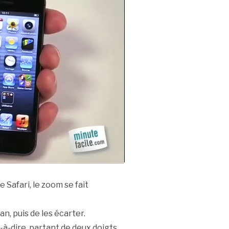
Safari, le zoom se fait
an, puis de les écarter.
-à-dire, partant de deux doigts