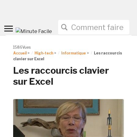
Toggle
sidebar
&
1586Vues
navigation
Accueil
>
High-tech
>
Informatique
>
Les raccourcis
clavier sur Excel
Les raccourcis clavier
sur Excel