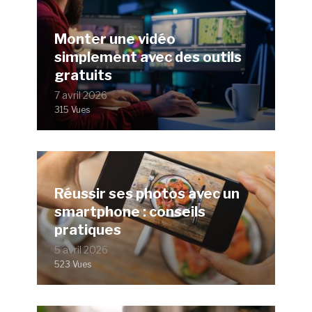
Monter une vidéo
simplement avec des outils
gratuits
7 avril 2026
315 Vues
Réussir ses photos avec un
smartphone : conseils
pratiques
5 avril 2026
523 Vues