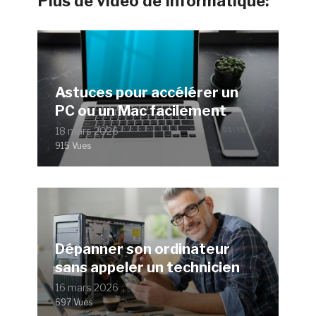
Plus de vidéo de Informatique:
Astuces pour accélérer un
PC ou un Mac facilement
18 mars 2026
915 Vues
Dépanner son ordinateur
sans appeler un technicien
16 mars 2026
697 Vues