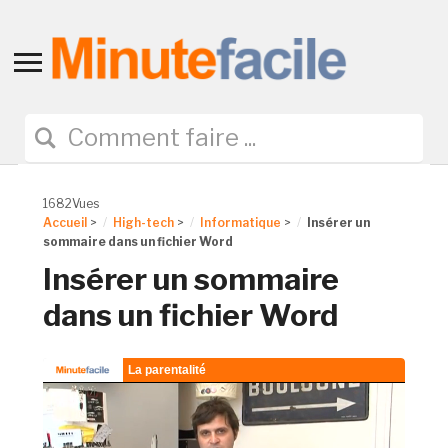
Toggle
sidebar
&
navigation
1682Vues
Accueil
>
High-tech
>
Informatique
>
Insérer un
sommaire dans un fichier Word
Insérer un sommaire
dans un fichier Word