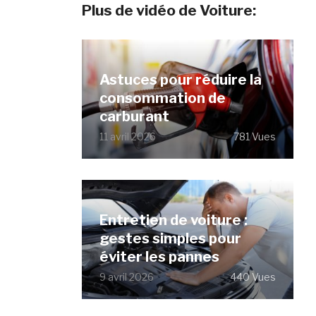
Plus de vidéo de Voiture:
Astuces pour réduire la
consommation de
carburant
11 avril 2026
781 Vues
Entretien de voiture :
gestes simples pour
éviter les pannes
9 avril 2026
440 Vues