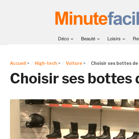
Déco
Beauté
Loisirs
Re
Accueil
>
High-tech
>
Voiture
>
Choisir ses bottes d
Choisir ses bottes