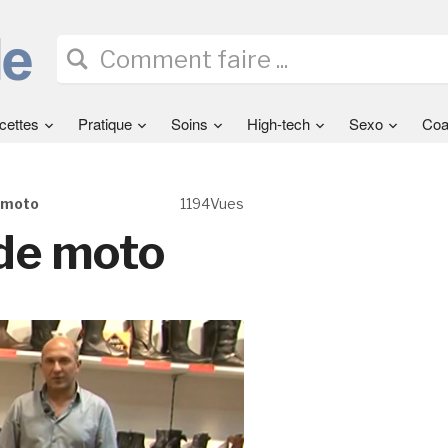
cettes
Pratique
Soins
High-tech
Sexo
Coa
e moto
1194Vues
 de moto