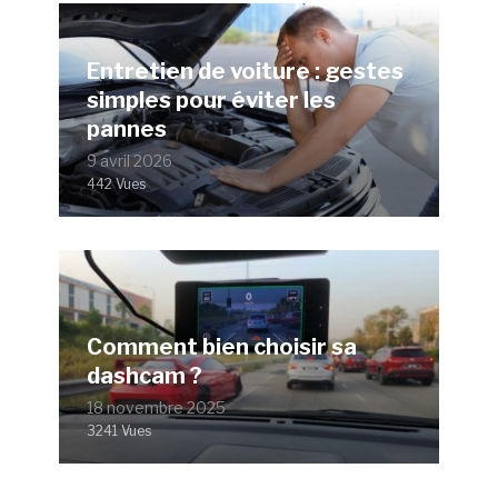
Entretien de voiture : gestes
simples pour éviter les
pannes
9 avril 2026
442 Vues
Comment bien choisir sa
dashcam ?
18 novembre 2025
3241 Vues