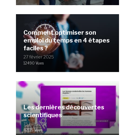
Comment optimiser son
emploi du temps en 4 étapes
faciles ?
27 février 2025
12490 Vues
Les dernières découvertes
scientifiques
15 juin 2018
42115 Vues