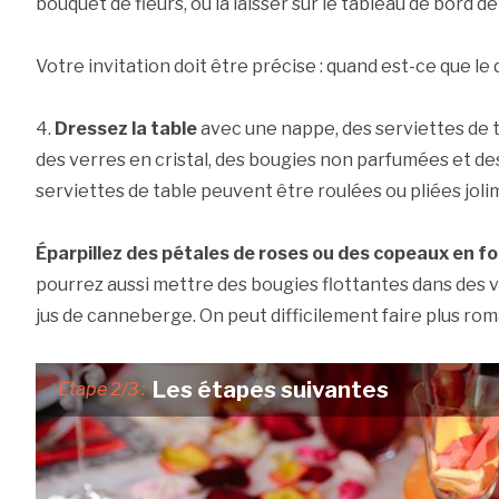
bouquet de fleurs, ou la laisser sur le tableau de bord d
Votre invitation doit être précise : quand est-ce que le
4.
Dressez la table
avec une nappe, des serviettes de ta
des verres en cristal, des bougies non parfumées et des
serviettes de table peuvent être roulées ou pliées joli
Éparpillez des pétales de roses ou des copeaux en fo
pourrez aussi mettre des bougies flottantes dans des 
jus de canneberge. On peut difficilement faire plus roma
Les étapes suivantes
Etape 2/3 :