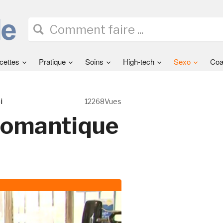
cettes
Pratique
Soins
High-tech
Sexo
Coa
i
12268Vues
 romantique