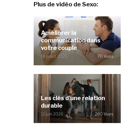
Plus de vidéo de Sexo:
Améliorer la
communication dans
votre couple
18 juillet 2026
70 Vues
Les clés d’une relation
durable
12 juin 2026
280 Vues