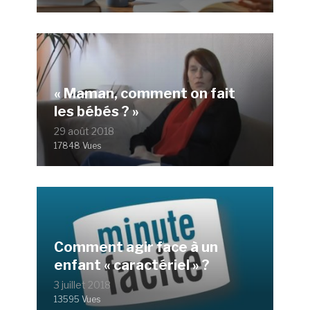
« Maman, comment on fait
les bébés ? »
29 août 2018
17848 Vues
Comment agir face à un
enfant « caractériel » ?
3 juillet 2018
13595 Vues