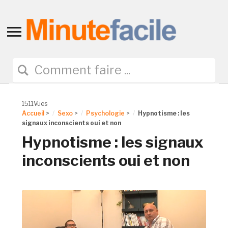
Toggle
sidebar
&
navigation
1511Vues
Accueil
>
Sexo
>
Psychologie
>
Hypnotisme : les
signaux inconscients oui et non
Hypnotisme : les signaux
inconscients oui et non