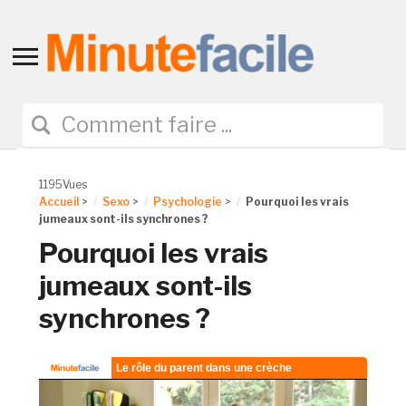
Toggle
sidebar
&
navigation
1195Vues
Accueil
>
Sexo
>
Psychologie
>
Pourquoi les vrais
jumeaux sont-ils synchrones ?
Pourquoi les vrais
jumeaux sont-ils
synchrones ?