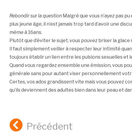
Rebondir sur la question
Malgré que vous n’ayez pas pu e
plus jeune âge, il n’est jamais trop tard d’avoir une disc
même à 16ans.
Plutôt que d’éviter le sujet, vous pouvez briser la glace
Il faut simplement veiller à respecter leur intimité qua
toujours établir un lien entre les pulsions sexuelles et
Quand vous regardez ensemble une émission, vous pou
générale sans pour autant viser personnellement votre f
Certes, vos ados grandissent vite mais vous pouvez co
qu’ils deviennent des adultes bien dans leur peau et dan
Précédent