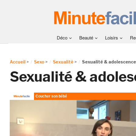
Déco
Beauté
Loisirs
Re
Accueil
>
Sexo
>
Sexualité
>
Sexualité & adolescence
Sexualité & adole