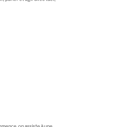
mence, on assiste à une