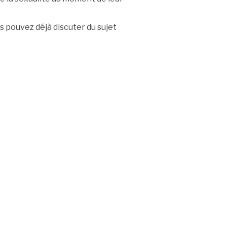
 pouvez déjà discuter du sujet