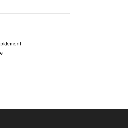
rapidement
ée