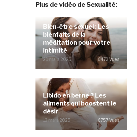
Plus de vidéo de Sexualité:
Bien-être sexuel : Les
bienfaits de la
méditation pour votre
intimité
29 mars 2025
6472 Vues
Libido en berne ? Les
aliments qui boostent le
désir
13 mars 2025
6757 Vues