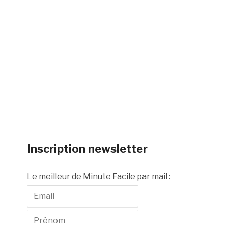
Inscription newsletter
Le meilleur de Minute Facile par mail :