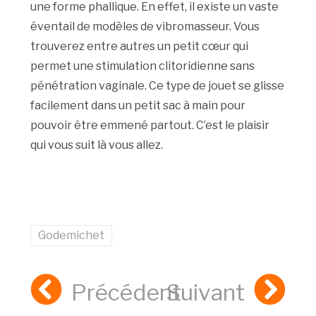
une forme phallique. En effet, il existe un vaste
éventail de modèles de vibromasseur. Vous
trouverez entre autres un petit cœur qui
permet une stimulation clitoridienne sans
pénétration vaginale. Ce type de jouet se glisse
facilement dans un petit sac à main pour
pouvoir être emmené partout. C’est le plaisir
qui vous suit là vous allez.
Godemichet
Précédent
Suivant