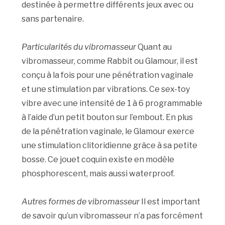
destinée à permettre différents jeux avec ou
sans partenaire.
Particularités du vibromasseur
Quant au
vibromasseur, comme Rabbit ou Glamour, il est
conçu à la fois pour une pénétration vaginale
et une stimulation par vibrations. Ce sex-toy
vibre avec une intensité de 1 à 6 programmable
à l’aide d’un petit bouton sur l’embout. En plus
de la pénétration vaginale, le Glamour exerce
une stimulation clitoridienne grâce à sa petite
bosse. Ce jouet coquin existe en modèle
phosphorescent, mais aussi waterproof.
Autres formes de vibromasseur
Il est important
de savoir qu’un vibromasseur n’a pas forcément