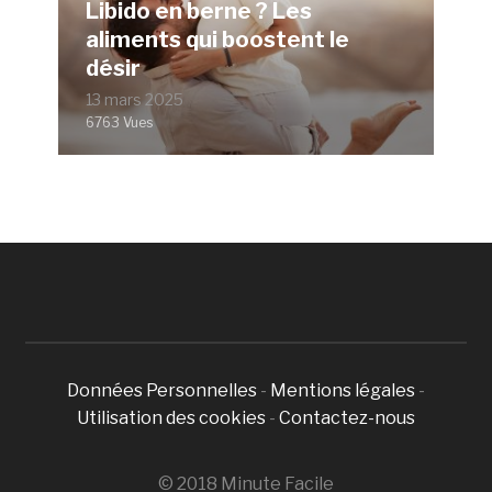
Libido en berne ? Les
aliments qui boostent le
désir
13 mars 2025
6763 Vues
Données Personnelles
-
Mentions légales
-
Utilisation des cookies
-
Contactez-nous
© 2018 Minute Facile