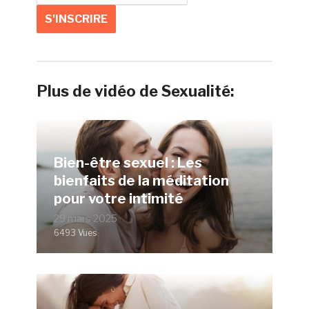
Plus de vidéo de Sexualité:
Bien-être sexuel : Les
bienfaits de la méditation
pour votre intimité
29 mars 2025
6493 Vues