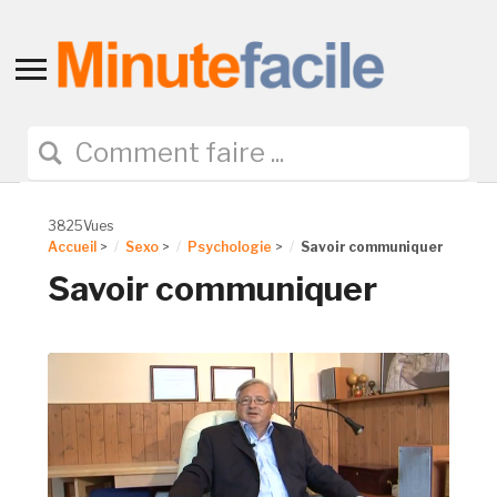
Toggle
sidebar
&
navigation
3825Vues
Accueil
>
Sexo
>
Psychologie
>
Savoir communiquer
Savoir communiquer