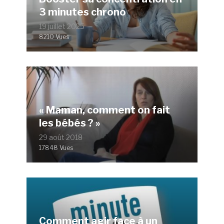
3 minutes chrono
19 juillet 2025
8210 Vues
« Maman, comment on fait
les bébés ? »
29 août 2018
17848 Vues
Comment agir face à un