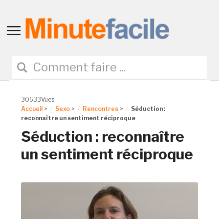
Toggle
sidebar
&
navigation
30633Vues
Accueil
>
Sexo
>
Rencontres
>
Séduction :
reconnaître un sentiment réciproque
Séduction : reconnaître
un sentiment réciproque