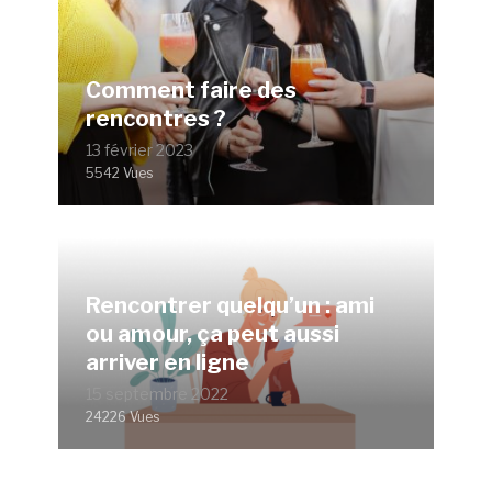
Comment faire des
rencontres ?
13 février 2023
5542 Vues
Rencontrer quelqu’un : ami
ou amour, ça peut aussi
arriver en ligne
15 septembre 2022
24226 Vues