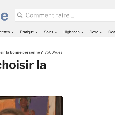
cettes
Pratique
Soins
High-tech
Sexo
Coa
ir la bonne personne ?
7609Vues
oisir la