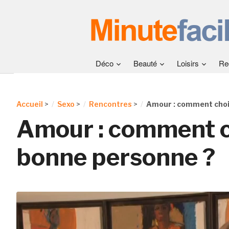
Déco
Beauté
Loisirs
Re
Accueil
>
Sexo
>
Rencontres
>
Amour : comment chois
Amour : comment ch
bonne personne ?