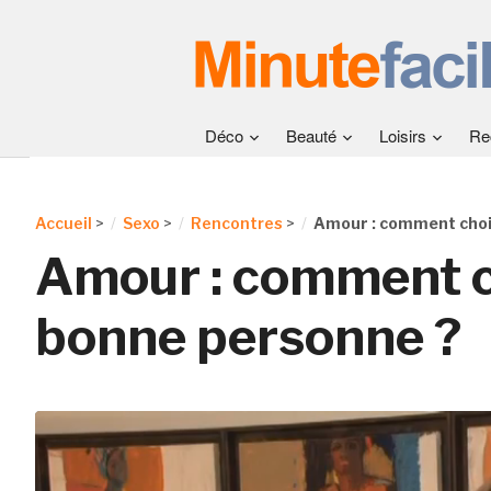
Déco
Beauté
Loisirs
Re
Accueil
>
Sexo
>
Rencontres
>
Amour : comment chois
Amour : comment ch
bonne personne ?