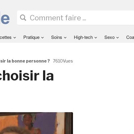
cettes
Pratique
Soins
High-tech
Sexo
Coa
ir la bonne personne ?
7610Vues
oisir la