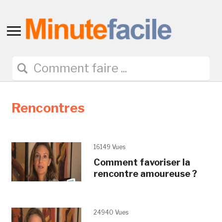
Toggle
sidebar
&
navigation
Rencontres
16149 Vues
Comment favoriser la
rencontre amoureuse ?
24940 Vues