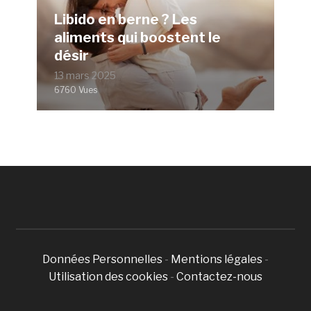
Libido en berne ? Les
aliments qui boostent le
désir
13 mars 2025
6760 Vues
Données Personnelles
-
Mentions légales
-
Utilisation des cookies
-
Contactez-nous