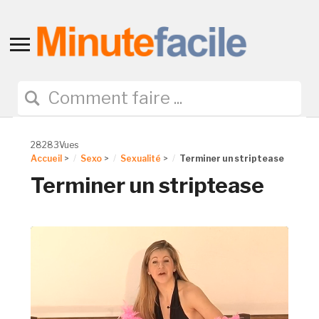
Toggle
sidebar
&
navigation
28283Vues
Accueil
>
Sexo
>
Sexualité
>
Terminer un striptease
Terminer un striptease