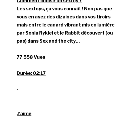
Comment choisir un sextoy ?
Les sextoys, ça vous connaît ! Non pas que
vous en ayez des dizaines dans vos tiroirs
mais entre le canard vibrant mis en lumière
par Sonia Rykiel et le Rabbit découvert (ou
pas) dans Sex and the city…
77 558 Vues
Durée:
02:17
J’aime