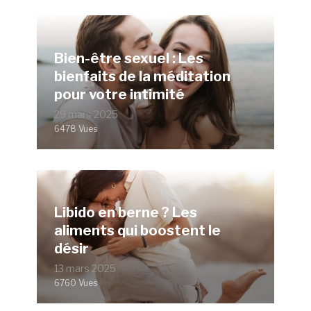
Bien-être sexuel : Les
bienfaits de la méditation
pour votre intimité
29 mars 2025
6478 Vues
Libido en berne ? Les
aliments qui boostent le
désir
13 mars 2025
6760 Vues