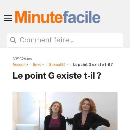
Toggle
sidebar
&
navigation
33552Vues
Accueil
>
Sexo
>
Sexualité
>
Le point G existe t-il ?
Le point G existe t-il ?