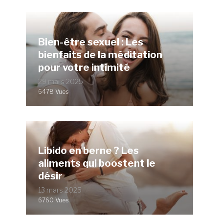
Bien-être sexuel : Les
bienfaits de la méditation
pour votre intimité
29 mars 2025
6478 Vues
Libido en berne ? Les
aliments qui boostent le
désir
13 mars 2025
6760 Vues