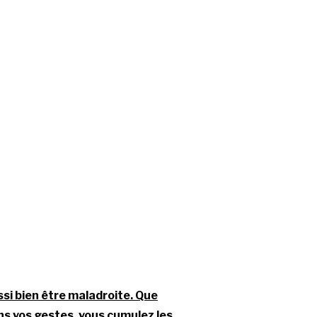
si bien être maladroite. Que
ans vos gestes, vous cumulez les