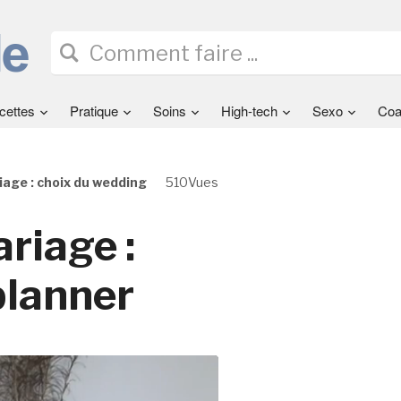
cettes
Pratique
Soins
High-tech
Sexo
Coa
age : choix du wedding
510Vues
riage :
planner