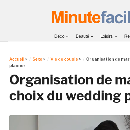
Déco
Beauté
Loisirs
Re
Accueil
>
Sexo
>
Vie de couple
>
Organisation de mari
planner
Organisation de ma
choix du wedding 