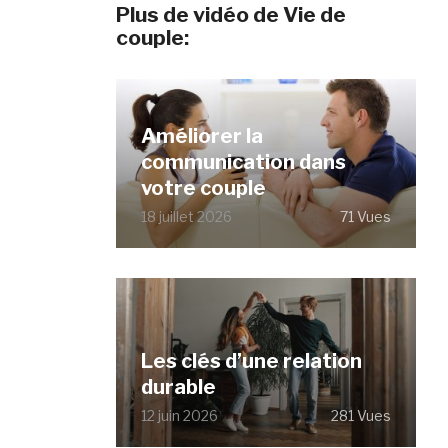
Plus de vidéo de Vie de
couple:
Améliorer la
communication dans
votre couple
18 juillet 2026
71 Vues
Les clés d’une relation
durable
12 juin 2026
281 Vues