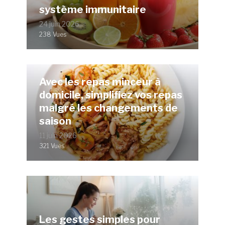
système immunitaire
24 juin 2026
238 Vues
Avec les repas minceur à
domicile, simplifiez vos repas
malgré les changements de
saison
11 juin 2026
321 Vues
Les gestes simples pour