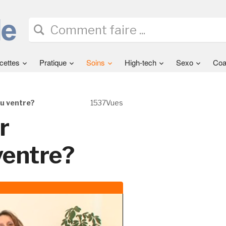
cettes
Pratique
Soins
High-tech
Sexo
Coa
u ventre?
1537Vues
r
ventre?