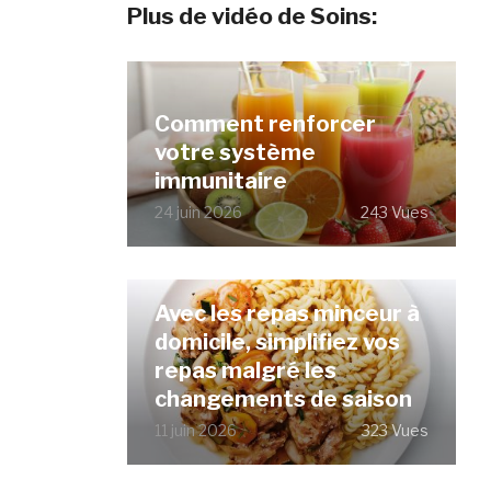
Plus de vidéo de Soins:
Comment renforcer
votre système
immunitaire
24 juin 2026
243 Vues
Avec les repas minceur à
domicile, simplifiez vos
repas malgré les
changements de saison
11 juin 2026
323 Vues