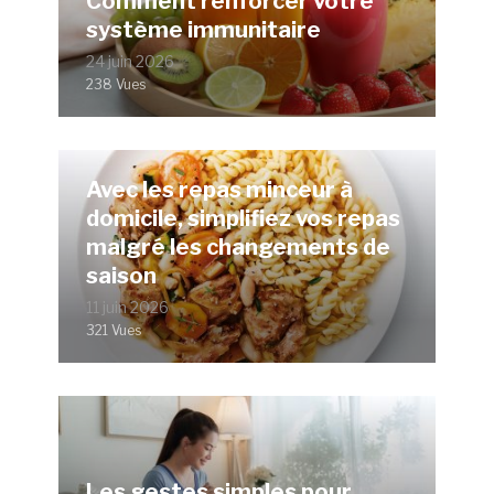
Comment renforcer votre
système immunitaire
24 juin 2026
238 Vues
Avec les repas minceur à
domicile, simplifiez vos repas
malgré les changements de
saison
11 juin 2026
321 Vues
Les gestes simples pour