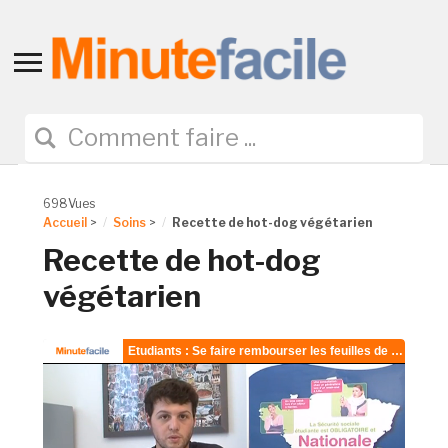
Toggle
sidebar
&
navigation
698Vues
Accueil
>
Soins
>
Recette de hot-dog végétarien
Recette de hot-dog
végétarien