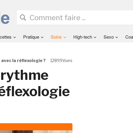
cettes
Pratique
Soins
High-tech
Sexo
Coa
vec la réflexologie ?
12899Vues
 rythme
éflexologie