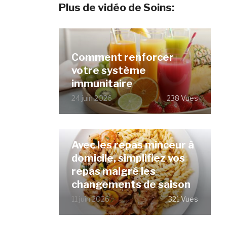
Plus de vidéo de Soins:
Comment renforcer
votre système
immunitaire
24 juin 2026
238 Vues
Avec les repas minceur à
domicile, simplifiez vos
repas malgré les
changements de saison
11 juin 2026
321 Vues