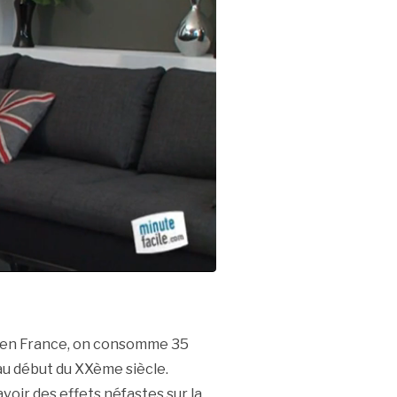
 en France, on consomme 35
u’au début du XXème siècle.
oir des effets néfastes sur la