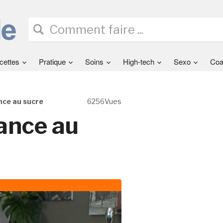
cettes
Pratique
Soins
High-tech
Sexo
Coa
nce au sucre
6256Vues
ance au