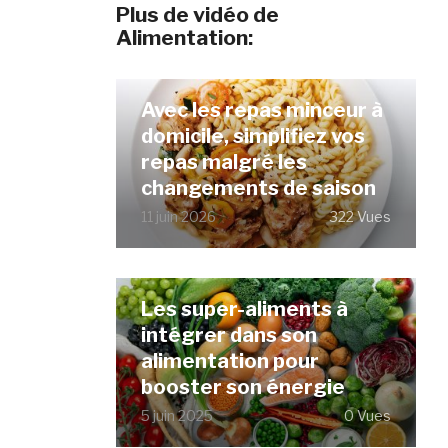
Plus de vidéo de
Alimentation:
Avec les repas minceur à
domicile, simplifiez vos
repas malgré les
changements de saison
11 juin 2026
322 Vues
Les super-aliments à
intégrer dans son
alimentation pour
booster son énergie
5 juin 2025
0 Vues