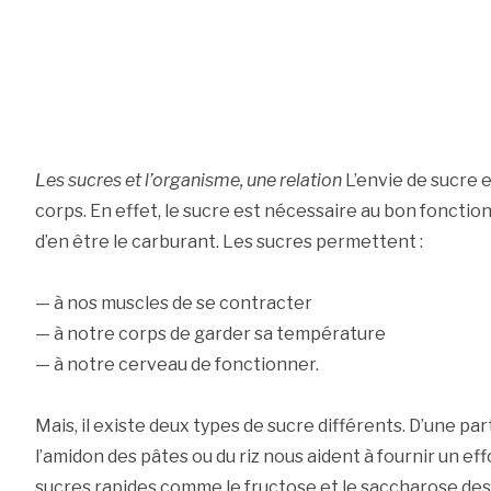
Les sucres et l’organisme, une relation
L’envie de sucre 
corps. En effet, le sucre est nécessaire au bon foncti
d’en être le carburant. Les sucres permettent :
— à nos muscles de se contracter
— à notre corps de garder sa température
— à notre cerveau de fonctionner.
Mais, il existe deux types de sucre différents. D’une pa
l’amidon des pâtes ou du riz nous aident à fournir un eff
sucres rapides comme le fructose et le saccharose des 