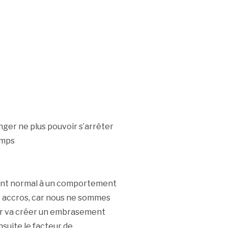
ger ne plus pouvoir s’arrêter
emps
nt normal à un comportement
us accros, car nous ne sommes
sir va créer un embrasement
nsuite le facteur de