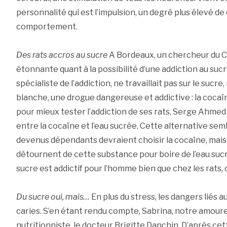
personnalité qui est l’impulsion, un degré plus élevé de
comportement.
Des rats accros au sucre
A Bordeaux, un chercheur du C
étonnante quant à la possibilité d’une addiction au su
spécialiste de l’addiction, ne travaillait pas sur le sucr
blanche, une drogue dangereuse et addictive : la cocaïn
pour mieux tester l’addiction de ses rats, Serge Ahmed d
entre la cocaïne et l’eau sucrée. Cette alternative semb
devenus dépendants devraient choisir la cocaïne, mai
détournent de cette substance pour boire de l’eau sucrée
sucre est addictif pour l’homme bien que chez les rats, c
Du sucre oui, mais…
En plus du stress, les dangers liés au
caries. S’en étant rendu compte, Sabrina, notre amoure
nutritionniste, le docteur Brigitte Danchin. D’après cett