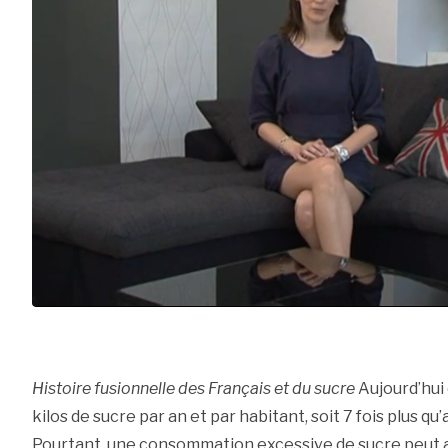
Histoire fusionnelle des Français et du sucre
Aujourd’hui
kilos de sucre par an et par habitant, soit 7 fois plus q
Pourtant, une consommation excessive de sucre peut av